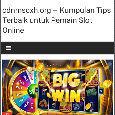
Lompat
ke
cdnmscxh.org – Kumpulan Tips
konten
Terbaik untuk Pemain Slot
Online
Slot