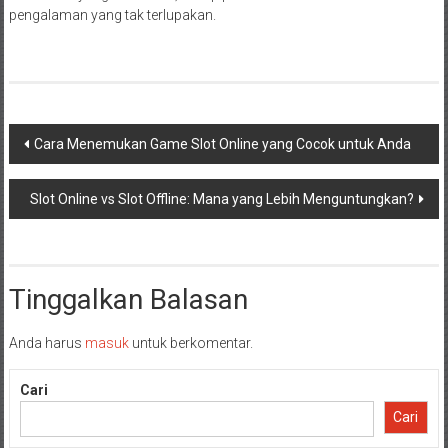
pengalaman yang tak terlupakan.
Navigasi
Cara Menemukan Game Slot Online yang Cocok untuk Anda
pos
Slot Online vs Slot Offline: Mana yang Lebih Menguntungkan?
Tinggalkan Balasan
Anda harus
masuk
untuk berkomentar.
Cari
Cari