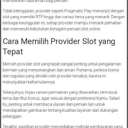
memberikan
rasa
aman bagi pemain.
Tidak ketinggalan, provider seperti Pragmatic Play menonjol dengan
slot yang memiliki RTP tinggi dan variasi tema yang menarik. Dengan
berbagai keunggulan ini, setiap provider mampu menarik perhatian
dan memenuhi kebutuhan beragam pemain slot online.
Cara Memilih Provider Slot yang
Tepat
Memilih provider slot yang tepat sangat penting untuk pengalaman
bermain yang menyenangkan dan aman. Pertama, periksa lisensi
dan regulasi yang dimiliki oleh provider tersebut, karena ini
menunjukkan keKamulannya.
Selanjutnya, tinjau variasi permainan yang ditawarkan, termasuk
tema dan fitur bonus, agar sesuai dengan preferensi Kamu. Selain
itu, penting untuk membaca ulasan dari pemain lain untuk
mendapatkan gambaran tentang kualitas layanan dan dukungan
pelanggan.
Terakhir, pastikan provider menyediakan metode pembayaran yang