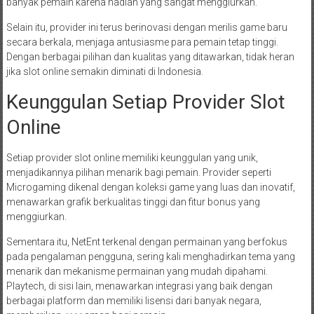
banyak pemain karena hadiah yang sangat menggiurkan.
Selain itu, provider ini terus berinovasi dengan merilis game baru
secara berkala, menjaga antusiasme para pemain tetap tinggi.
Dengan berbagai pilihan dan kualitas yang ditawarkan, tidak heran
jika slot online semakin diminati di Indonesia.
Keunggulan Setiap Provider Slot
Online
Setiap provider slot online memiliki keunggulan yang unik,
menjadikannya pilihan menarik bagi pemain. Provider seperti
Microgaming dikenal dengan koleksi game yang luas dan inovatif,
menawarkan grafik berkualitas tinggi dan fitur bonus yang
menggiurkan.
Sementara itu, NetEnt terkenal dengan permainan yang berfokus
pada pengalaman pengguna, sering kali menghadirkan tema yang
menarik dan mekanisme permainan yang mudah dipahami.
Playtech, di sisi lain, menawarkan integrasi yang baik dengan
berbagai platform dan memiliki lisensi dari banyak negara,