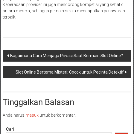
Keberadaan provider ini juga mendorong kompetisi yang sehat di
antara mereka, sehingga pemain selalu mendapatkan penawaran
terbaik.
Navigasi
Bagaimana Cara Menjaga Privasi Saat Bermain Slot Online?
pos
Slot Online Bertema Misteri: Cocok untuk Pecinta Detektif
Tinggalkan Balasan
Anda harus
masuk
untuk berkomentar.
Cari