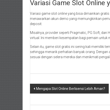
Variasi Game Slot Online 
Variasi game slot online yang bisa dimainkan grat
menawarkan akun demo yang memungkinkan pemain
deposit.
Misalnya, provider seperti Pragmatic, PG Soft, d
virtual. Ini memberi kesempatan bagi pemain untuk
Selain itu, game slot gratis ini sering kali memiliki
sehingga menarik perhatian banyak orang. Dengan 
sesuai dengan selera mereka dan menikmati peng
Navigasi
Mengapa Slot Online Berlisensi Lebih Aman?
pos