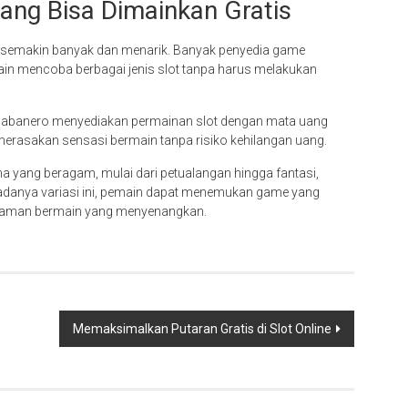
yang Bisa Dimainkan Gratis
is semakin banyak dan menarik. Banyak penyedia game
 mencoba berbagai jenis slot tanpa harus melakukan
an Habanero menyediakan permainan slot dengan mata uang
 merasakan sensasi bermain tanpa risiko kehilangan uang.
 tema yang beragam, mulai dari petualangan hingga fantasi,
adanya variasi ini, pemain dapat menemukan game yang
alaman bermain yang menyenangkan.
Memaksimalkan Putaran Gratis di Slot Online