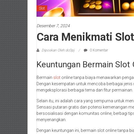
Slot
Desember 7, 2024
Cara Menikmati Slot
Diposkan Oleh:dc0pj
0 Komentar
Keuntungan Bermain Slot 
Bermain
slot
online tanpa biaya menawarkan penga
Dengan kesempatan untuk mencoba berbagai jenis 
mengeksplorasi berbagai tema dan fitur permainan.
Selain itu, ini adalah cara yang sempurna untuk meni
Sensasi putaran gratis dan potensi kemenangan me
bersosialisasi dengan komunitas online, berbagi ti
menyenangkan.
Dengan keuntungan ini, bermain slot online tanpa b