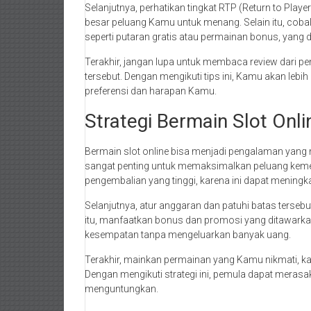
Selanjutnya, perhatikan tingkat RTP (Return to Play
besar peluang Kamu untuk menang. Selain itu, coba
seperti putaran gratis atau permainan bonus, yan
Terakhir, jangan lupa untuk membaca review dari 
tersebut. Dengan mengikuti tips ini, Kamu akan le
preferensi dan harapan Kamu.
Strategi Bermain Slot Onl
Bermain slot online bisa menjadi pengalaman yang 
sangat penting untuk memaksimalkan peluang kemen
pengembalian yang tinggi, karena ini dapat menin
Selanjutnya, atur anggaran dan patuhi batas tersebu
itu, manfaatkan bonus dan promosi yang ditawarkan 
kesempatan tanpa mengeluarkan banyak uang.
Terakhir, mainkan permainan yang Kamu nikmati, ka
Dengan mengikuti strategi ini, pemula dapat merasa
menguntungkan.