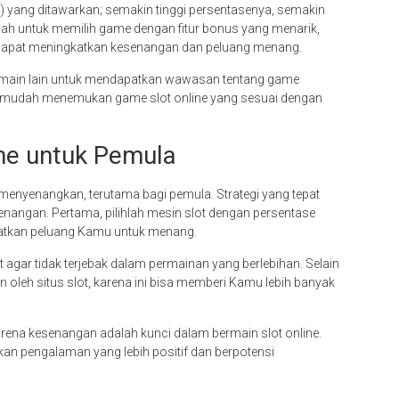
er) yang ditawarkan; semakin tinggi persentasenya, semakin
lah untuk memilih game dengan fitur bonus yang menarik,
g dapat meningkatkan kesenangan dan peluang menang.
pemain lain untuk mendapatkan wawasan tentang game
bih mudah menemukan game slot online yang sesuai dengan
ine untuk Pemula
menyenangkan, terutama bagi pemula. Strategi yang tepat
angan. Pertama, pilihlah mesin slot dengan persentase
gkatkan peluang Kamu untuk menang.
t agar tidak terjebak dalam permainan yang berlebihan. Selain
oleh situs slot, karena ini bisa memberi Kamu lebih banyak
rena kesenangan adalah kunci dalam bermain slot online.
kan pengalaman yang lebih positif dan berpotensi