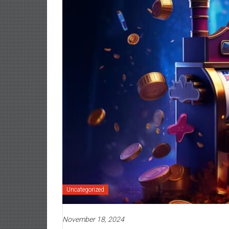
Uncategorized
November 18, 2024