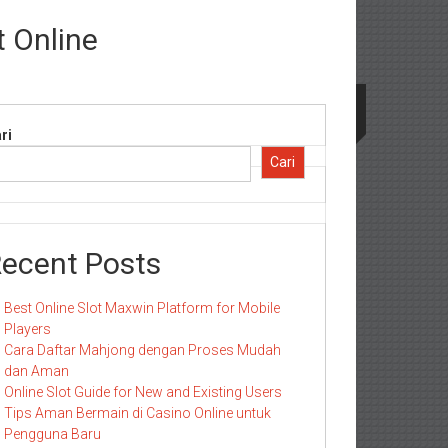
 Online
ri
Cari
ecent Posts
Best Online Slot Maxwin Platform for Mobile
Players
Cara Daftar Mahjong dengan Proses Mudah
dan Aman
Online Slot Guide for New and Existing Users
Tips Aman Bermain di Casino Online untuk
Pengguna Baru