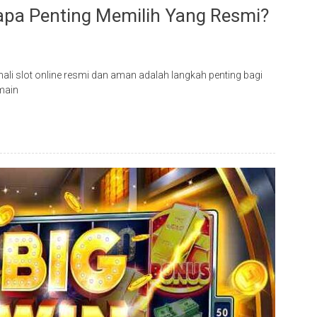
gapa Penting Memilih Yang Resmi?
li slot online resmi dan aman adalah langkah penting bagi
main