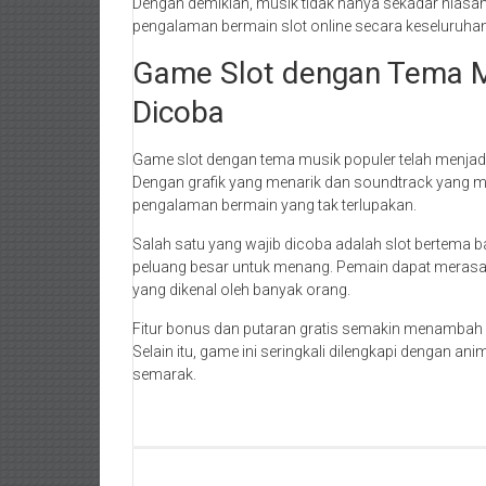
Dengan demikian, musik tidak hanya sekadar hiasa
pengalaman bermain slot online secara keseluruhan
Game Slot dengan Tema M
Dicoba
Game slot dengan tema musik populer telah menjadi s
Dengan grafik yang menarik dan soundtrack yang
pengalaman bermain yang tak terlupakan.
Salah satu yang wajib dicoba adalah slot bertema
peluang besar untuk menang. Pemain dapat merasak
yang dikenal oleh banyak orang.
Fitur bonus dan putaran gratis semakin menambah
Selain itu, game ini seringkali dilengkapi dengan
semarak.