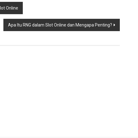
ot Online
Apa Itu RNG dalam Slot Online dan Mengapa Penting?