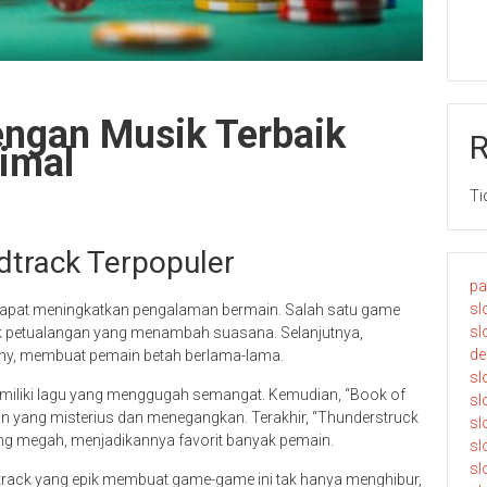
engan Musik Terbaik
imal
Ti
track Terpopuler
pa
sl
dapat meningkatkan pengalaman bermain. Salah satu game
sl
ik petualangan yang menambah suasana. Selanjutnya,
de
tchy, membuat pemain betah berlama-lama.
sl
emiliki lagu yang menggugah semangat. Kemudian, “Book of
sl
n yang misterius dan menegangkan. Terakhir, “Thunderstruck
sl
yang megah, menjadikannya favorit banyak pemain.
sl
sl
rack yang epik membuat game-game ini tak hanya menghibur,