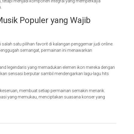
n, tetapi menjadi komponen integral yang memperkaya
.
usik Populer yang Wajib
alah satu pilihan favorit di kalangan penggemar judi online.
 menggugah semangat, permainan ini menawarkan
 band legendaris yang memadukan elemen ikon mereka dengan
an sensasi berputar sambil mendengarkan lagu-lagu hits
 keseruan, membuat setiap permainan semakin menarik.
 animasi yang memukau, menciptakan suasana konser yang