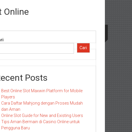
 Online
ri
Cari
ecent Posts
Best Online Slot Maxwin Platform for Mobile
Players
Cara Daftar Mahjong dengan Proses Mudah
dan Aman
Online Slot Guide for New and Existing Users
Tips Aman Bermain di Casino Online untuk
Pengguna Baru