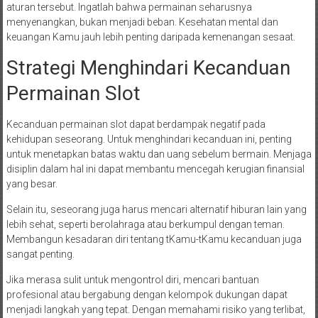
aturan tersebut. Ingatlah bahwa permainan seharusnya
menyenangkan, bukan menjadi beban. Kesehatan mental dan
keuangan Kamu jauh lebih penting daripada kemenangan sesaat.
Strategi Menghindari Kecanduan
Permainan Slot
Kecanduan permainan slot dapat berdampak negatif pada
kehidupan seseorang. Untuk menghindari kecanduan ini, penting
untuk menetapkan batas waktu dan uang sebelum bermain. Menjaga
disiplin dalam hal ini dapat membantu mencegah kerugian finansial
yang besar.
Selain itu, seseorang juga harus mencari alternatif hiburan lain yang
lebih sehat, seperti berolahraga atau berkumpul dengan teman.
Membangun kesadaran diri tentang tKamu-tKamu kecanduan juga
sangat penting.
Jika merasa sulit untuk mengontrol diri, mencari bantuan
profesional atau bergabung dengan kelompok dukungan dapat
menjadi langkah yang tepat. Dengan memahami risiko yang terlibat,