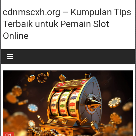
Lompat
ke
cdnmscxh.org – Kumpulan Tips
konten
Terbaik untuk Pemain Slot
Online
Slot