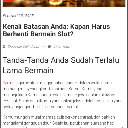
Februari 23, 2025
Kenali Batasan Anda: Kapan Harus
Berhenti Bermain Slot?
Diposkan Oleh:dc0pj
0 Komentar
Tanda-Tanda Anda Sudah Terlalu
Lama Bermain
Bermain
game atau menggunakan gadget dalam waktu lama
memang menyenangkan, tetapi ada tKamu-tKamu yang
menunjukkan Kamu sudah terlalu lama terjebak dalam aktivitas
tersebut. Salah satu tKamu yang paling jelas adalah rasa lelah yang
berkepanjangan, baik fisik maupun mental.
Kamu mungkin mulai merasa sulit berkonsentrasi, dan bahkan
mengalami gangguan tidur. Selain itu, perubahan suasana hati,