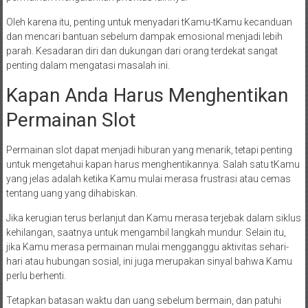
Oleh karena itu, penting untuk menyadari tKamu-tKamu kecanduan
dan mencari bantuan sebelum dampak emosional menjadi lebih
parah. Kesadaran diri dan dukungan dari orang terdekat sangat
penting dalam mengatasi masalah ini.
Kapan Anda Harus Menghentikan
Permainan Slot
Permainan slot dapat menjadi hiburan yang menarik, tetapi penting
untuk mengetahui kapan harus menghentikannya. Salah satu tKamu
yang jelas adalah ketika Kamu mulai merasa frustrasi atau cemas
tentang uang yang dihabiskan.
Jika kerugian terus berlanjut dan Kamu merasa terjebak dalam siklus
kehilangan, saatnya untuk mengambil langkah mundur. Selain itu,
jika Kamu merasa permainan mulai mengganggu aktivitas sehari-
hari atau hubungan sosial, ini juga merupakan sinyal bahwa Kamu
perlu berhenti.
Tetapkan batasan waktu dan uang sebelum bermain, dan patuhi