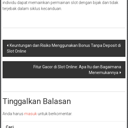
individu dapat memainkan permainan slot dengan bijak dan tidak
terjebak dalam siklus kecanduan.
Navigasi
Keuntungan dan Risiko Menggunakan Bonus Tanpa Deposit di
Slot Online
pos
Fitur Gacor di Slot Online: Apa Itu dan Bagaimana
Menemukannya
Tinggalkan Balasan
Anda harus
masuk
untuk berkomentar.
Cari