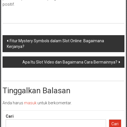
positif.
Navigasi
Fitur Mystery Symbols dalam Slot Online: Bagaimana
Kerjanya?
pos
Apa Itu Slot Video dan Bagaimana Cara Bermainnya?
Tinggalkan Balasan
Anda harus
masuk
untuk berkomentar.
Cari
Cari