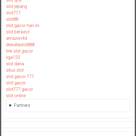
slot jepang
slot777
slot88
slot gacor hari ini
slot bet kecil
amazon4d
dewataslot888
link slot gacor
liga123
slot dana
situs slot
slot gacor 777
slot gacor
slot777 gacor
slot online
Partners