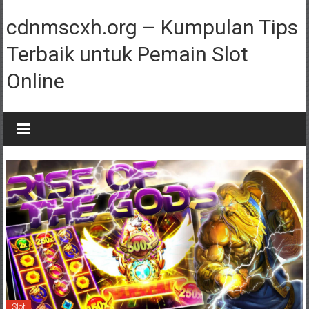
Lompat
ke
cdnmscxh.org – Kumpulan Tips
konten
Terbaik untuk Pemain Slot
Online
Slot