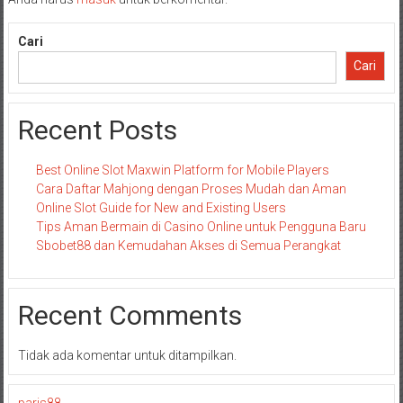
Cari
Cari
Recent Posts
Best Online Slot Maxwin Platform for Mobile Players
Cara Daftar Mahjong dengan Proses Mudah dan Aman
Online Slot Guide for New and Existing Users
Tips Aman Bermain di Casino Online untuk Pengguna Baru
Sbobet88 dan Kemudahan Akses di Semua Perangkat
Recent Comments
Tidak ada komentar untuk ditampilkan.
paris88