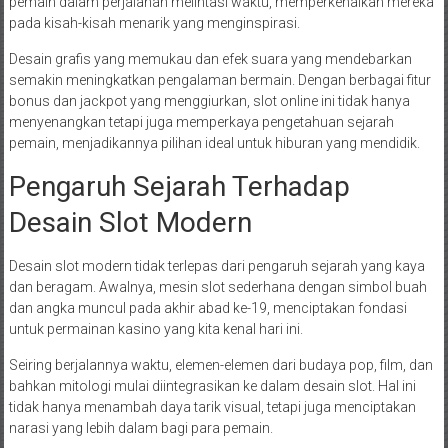
pemain dalam perjalanan melintasi waktu, memperkenalkan mereka
pada kisah-kisah menarik yang menginspirasi.
Desain grafis yang memukau dan efek suara yang mendebarkan
semakin meningkatkan pengalaman bermain. Dengan berbagai fitur
bonus dan jackpot yang menggiurkan, slot online ini tidak hanya
menyenangkan tetapi juga memperkaya pengetahuan sejarah
pemain, menjadikannya pilihan ideal untuk hiburan yang mendidik.
Pengaruh Sejarah Terhadap
Desain Slot Modern
Desain slot modern tidak terlepas dari pengaruh sejarah yang kaya
dan beragam. Awalnya, mesin slot sederhana dengan simbol buah
dan angka muncul pada akhir abad ke-19, menciptakan fondasi
untuk permainan kasino yang kita kenal hari ini.
Seiring berjalannya waktu, elemen-elemen dari budaya pop, film, dan
bahkan mitologi mulai diintegrasikan ke dalam desain slot. Hal ini
tidak hanya menambah daya tarik visual, tetapi juga menciptakan
narasi yang lebih dalam bagi para pemain.