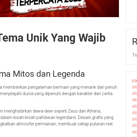
 Tema Unik Yang Wajib
Ti
ema Mitos dan Legenda
pa
sl
da memberikan pengalaman bermain yang menarik dan penuh
sl
 menjelajahi dunia yang dipenuhi dengan karakter dan cerita
de
sl
nani menghadirkan dewa-dewi seperti Zeus dan Athena,
sl
lam kisah-kisah pahlawan legendaris. Desain grafis yang
sl
katkan atmosfer permainan, membuat setiap putaran reel
sl
sl