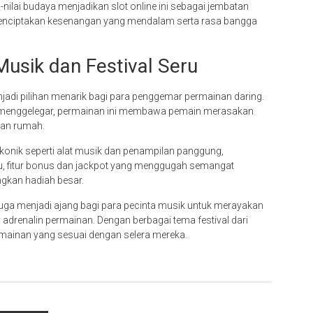
nilai budaya menjadikan slot online ini sebagai jembatan
menciptakan kesenangan yang mendalam serta rasa bangga
usik dan Festival Seru
njadi pilihan menarik bagi para penggemar permainan daring.
 menggelegar, permainan ini membawa pemain merasakan
nan rumah.
ikonik seperti alat musik dan penampilan panggung,
u, fitur bonus dan jackpot yang menggugah semangat
kan hadiah besar.
 juga menjadi ajang bagi para pecinta musik untuk merayakan
adrenalin permainan. Dengan berbagai tema festival dari
mainan yang sesuai dengan selera mereka.