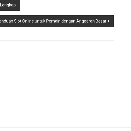
n Lengkap
anduan Slot Online untuk Pemain dengan Anggaran Besar