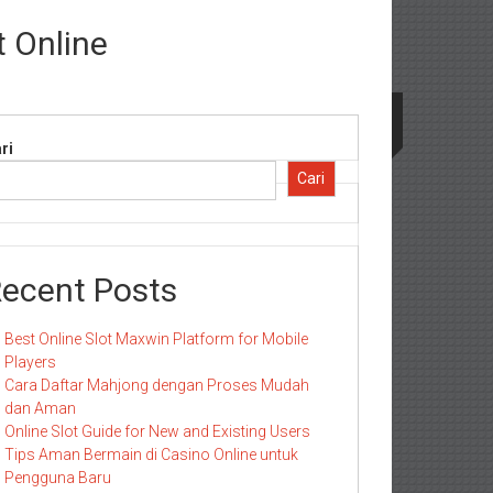
 Online
ri
Cari
ecent Posts
Best Online Slot Maxwin Platform for Mobile
Players
Cara Daftar Mahjong dengan Proses Mudah
dan Aman
Online Slot Guide for New and Existing Users
Tips Aman Bermain di Casino Online untuk
Pengguna Baru