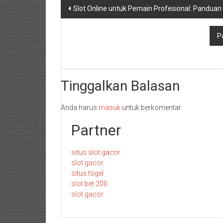
Navigasi
Slot Online untuk Pemain Profesional: Pandua
pos
P
Tinggalkan Balasan
Anda harus
masuk
untuk berkomentar.
Partner
situs slot gacor
slot gacor
situs togel
slot bet 200
slot gacor