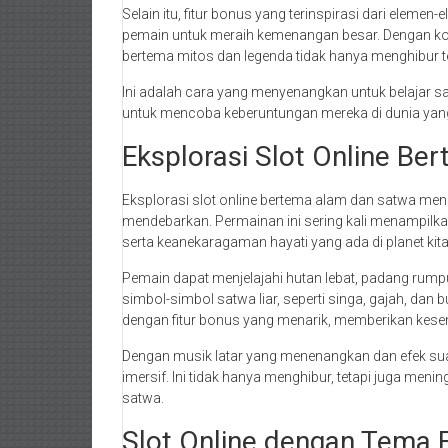
Selain itu, fitur bonus yang terinspirasi dari ele
pemain untuk meraih kemenangan besar. Dengan komb
bertema mitos dan legenda tidak hanya menghibur t
Ini adalah cara yang menyenangkan untuk belajar s
untuk mencoba keberuntungan mereka di dunia yang 
Eksplorasi Slot Online B
Eksplorasi slot online bertema alam dan satwa m
mendebarkan. Permainan ini sering kali menampil
serta keanekaragaman hayati yang ada di planet kita
Pemain dapat menjelajahi hutan lebat, padang rump
simbol-simbol satwa liar, seperti singa, gajah, dan bu
dengan fitur bonus yang menarik, memberikan kes
Dengan musik latar yang menenangkan dan efek sua
imersif. Ini tidak hanya menghibur, tetapi juga men
satwa.
Slot Online dengan Tema 