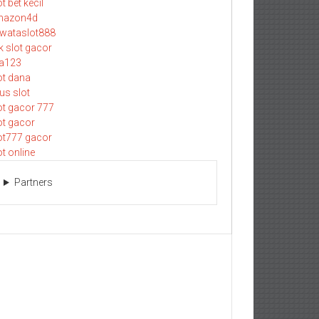
ot bet kecil
mazon4d
wataslot888
nk slot gacor
ga123
ot dana
tus slot
ot gacor 777
ot gacor
ot777 gacor
ot online
Partners